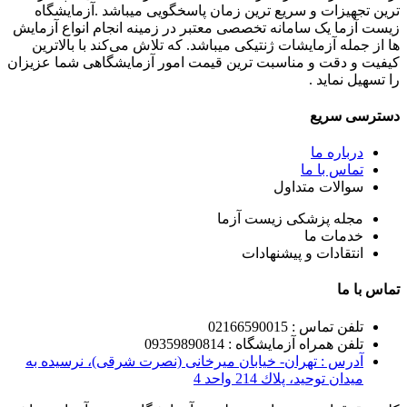
ترین تجهیزات و سریع ترین زمان پاسخگویی میباشد .آزمایشگاه
زیست آزما یک سامانه تخصصی معتبر در زمینه انجام انواع آزمایش
ها از جمله آزمایشات ژنتیکی میباشد. که تلاش می‌کند با بالاترین
کیفیت و دقت و مناسبت ترین قیمت امور آزمایشگاهی شما عزیزان
را تسهیل نماید .
دسترسی سریع
درباره ما
تماس با ما
سوالات متداول
مجله پزشکی زیست آزما
خدمات ما
انتقادات و پیشنهادات
تماس با ما
تلفن تماس : 02166590015
تلفن همراه آزمایشگاه : 09359890814
آدرس : تهران- خيابان ميرخانی (نصرت شرقی)، نرسيده به
ميدان توحيد، پلاك 214 واحد 4