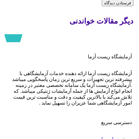
دیگر مقالات خواندنی
هپاتیت با سلول زنده
پودر روتارین و تیروئید
علت تکرر ادرار در زنان
بیماری های مهم بارداری
سرطان خون و عفونت ریه
بیماری فنیل کتونوری وابسته به
کرونا تا چند روز در بدن میماند؟
بیماری پیرونی در مردان چیست؟
چیست؟
آزمایشگاه زیست آزما
مجله زیست آزما
مجله زیست آزما
مجله زیست آزما
مجله زیست آزما
مجله زیست آزما
مجله زیست آزما
مجله زیست آزما
مجله زیست آزما
آزمایشگاه زیست آزما ارائه‌ دهنده خدمات آزمایشگاهی با
پیشرفته ترین تجهیزات و سریع ترین زمان پاسخگویی میباشد
.آزمایشگاه زیست آزما یک سامانه تخصصی معتبر در زمینه
انجام انواع آزمایش ها از جمله آزمایشات ژنتیکی میباشد. که
تلاش می‌کند با بالاترین کیفیت و دقت و مناسبت ترین قیمت
امور آزمایشگاهی شما عزیزان را تسهیل نماید .
دسترسی سریع