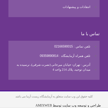
انتقادات و پیشنهادات
تماس با ما
تلفن تماس : 02166590015
تلفن همراه آزمایشگاه : 09359890814
آدرس : تهران- خيابان ميرخانی (نصرت شرقی)، نرسيده به
ميدان توحيد، پلاك 214 واحد 4
کلیه حقوق این وب سایت متعلق به آزمایشگاه زیست آزما می باشد
طراحی و توسعه وب سایت توسط
AMIXWEB