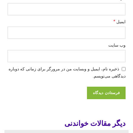
*
ایمیل
وب‌ سایت
ذخیره نام، ایمیل و وبسایت من در مرورگر برای زمانی که دوباره
دیدگاهی می‌نویسم.
بیما
ری
کرون
بیما
پودر
فنیل
بیما
ا تا
سر
ری
روتا
کتون
ری
چند
علت
طان
هپاتی
پیرون
رین
وری
های
روز
دیگر مقالات خواندنی
تکرر
خون
ت با
ی
و
واب
مهم
در
ادرا
و
سلو
در