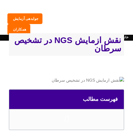
جوابدهی آزمایش
همکاران
خانه
مجله زیست آزما
نقش ازمایش NGS در تشخیص
سرطان
فهرست مطالب