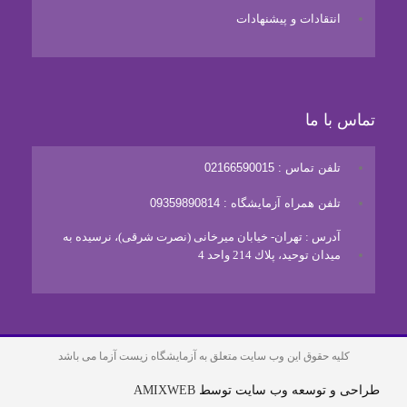
انتقادات و پیشنهادات
تماس با ما
تلفن تماس : 02166590015
تلفن همراه آزمایشگاه : 09359890814
آدرس : تهران- خيابان ميرخانی (نصرت شرقی)، نرسيده به
ميدان توحيد، پلاك 214 واحد 4
کلیه حقوق این وب سایت متعلق به آزمایشگاه زیست آزما می باشد
طراحی و توسعه وب سایت توسط
AMIXWEB