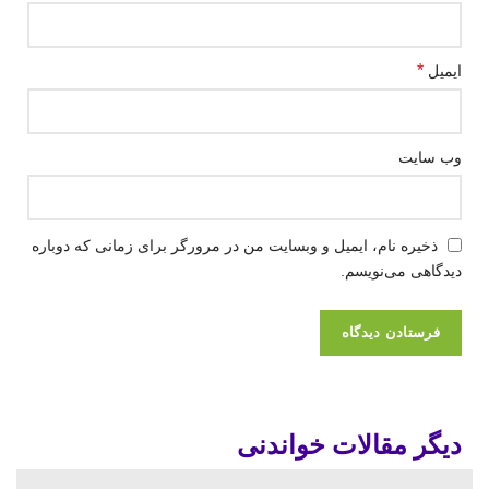
*
ایمیل
وب‌ سایت
ذخیره نام، ایمیل و وبسایت من در مرورگر برای زمانی که دوباره
دیدگاهی می‌نویسم.
بیما
ری
کرون
بیما
پودر
فنیل
بیما
ا تا
سر
ری
روتا
کتون
ری
چند
علت
طان
هپاتی
پیرون
رین
وری
های
روز
دیگر مقالات خواندنی
تکرر
خون
ت با
ی
و
واب
مهم
در
ادرا
و
سلو
در