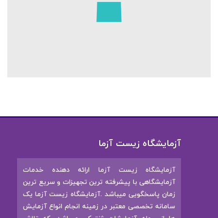
؟
؟
مجله
مجله
زیست
مجله
زیست
مجله
آزما
مجله
زیست
مجله
آزما
زیست
زیست
آزما
زیست
آزما
آزما
آزما
مجله
مجله
زیست
زیست
آزما
آزما
آزمایشگاه زیست آزما
آزمایشگاه زیست آزما ارائه‌ دهنده خدمات
آزمایشگاهی با پیشرفته ترین تجهیزات و سریع ترین
زمان پاسخگویی میباشد .آزمایشگاه زیست آزما یک
سامانه تخصصی معتبر در زمینه انجام انواع آزمایش