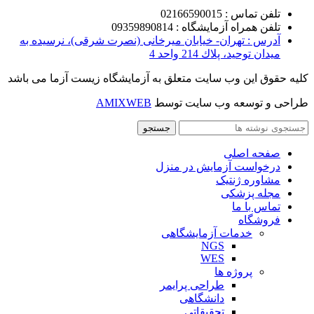
تلفن تماس : 02166590015
تلفن همراه آزمایشگاه : 09359890814
آدرس : تهران- خيابان ميرخانی (نصرت شرقی)، نرسيده به
ميدان توحيد، پلاك 214 واحد 4
کلیه حقوق این وب سایت متعلق به آزمایشگاه زیست آزما می باشد
طراحی و توسعه وب سایت توسط
AMIXWEB
جستجو
صفحه اصلی
درخواست آزمایش در منزل
مشاوره ژنتیک
مجله پزشکی
تماس با ما
فروشگاه
خدمات آزمایشگاهی
NGS
WES
پروژه ها
طراحی پرایمر
دانشگاهی
تحقیقاتی