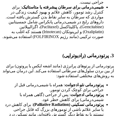
جراحی نیست.
شیمی‌درمانی برای سرطان پیشرفته یا متاستاتیک
: برای
کنترل رشد تومور، کاهش علائم و بهبود کیفیت زندگی در
مواردی که سرطان به سایر نقاط بدن گسترش یافته است.
داروهای رایج در شیمی‌درمانی پانکراس شامل جمسیتابین
(Gemcitabine)، پاکلیتاکسل (Paclitaxel)، اگزالیپلاتین
(Oxaliplatin) و ایرینوتکان (Irinotecan) هستند که اغلب به
صورت ترکیبی (مانند رژیم FOLFIRINOX) استفاده می‌شوند.
3. پرتودرمانی (رادیوتراپی)
پرتودرمانی از پرتوهای پرانرژی (مانند اشعه ایکس یا پروتون) برای
از بین بردن سلول‌های سرطانی استفاده می‌کند. این درمان می‌تواند
به روش‌های مختلفی استفاده شود:
پرتودرمانی نئو-ادجوانت
: همراه با شیمی‌درمانی قبل از
جراحی برای کوچک کردن تومور.
پرتودرمانی ادجوانت
: پس از جراحی (گاهی همراه با
شیمی‌درمانی) برای کاهش خطر عود.
پرتودرمانی تسکینی (Palliative Radiation)
: برای کاهش درد
یا سایر علائم ناشی از تومورهای بزرگ که قابل جراحی
نیستند یا به نقاط دیگر گسترش یافته‌اند، مانند تسکین درد