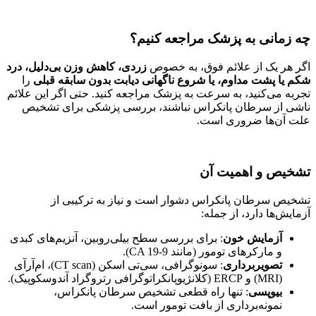
چه زمانی به پزشک مراجعه کنیم؟
اگر هر یک از علائم فوق، به خصوص
زردی، کاهش وزن بی‌دلیل، درد
شکم یا پشت مداوم، یا شروع ناگهانی دیابت بدون سابقه قبلی
را
تجربه می‌کنید، به سرعت به پزشک مراجعه کنید. حتی اگر این علائم
ناشی از سرطان پانکراس نباشند، بررسی پزشکی برای تشخیص
علت آن‌ها ضروری است.
تشخیص و اهمیت آن
تشخیص سرطان پانکراس دشوار است و نیاز به ترکیبی از
آزمایش‌ها دارد، از جمله:
آزمایش خون
: برای بررسی سطح بیلی‌روبین، آنزیم‌های کبدی
و مارکرهای تومور (مانند CA 19-9).
تصویربرداری
: سونوگرافی، سی‌تی اسکن (CT scan)، ام‌آر‌آی
(MRI) و ERCP (کلانژیوپانکراتوگرافی رتروگراد آندوسکوپیک).
بیوپسی
: تنها راه قطعی تشخیص سرطان پانکراس،
نمونه‌برداری از بافت تومور است.