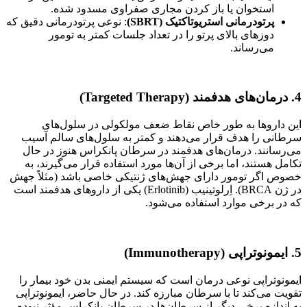
استخوان یا باز کردن مجاری صفراوی مسدود شده.
پرتودرمانی استریوتاکتیک (SBRT)
: نوعی پرتودرمانی دقیق که
دوزهای بالای پرتو را در تعداد جلسات کمتر به تومور
می‌رساند.
4. درمان‌های هدفمند (Targeted Therapy)
این داروها به طور خاص نقاط ضعف مولکولی در سلول‌های
سرطانی را هدف قرار می‌دهند و کمتر به سلول‌های سالم آسیب
می‌رسانند. درمان‌های هدفمند در سرطان پانکراس هنوز در حال
تکامل هستند، اما برخی از آن‌ها مورد استفاده قرار می‌گیرند، به
خصوص اگر تومور دارای جهش‌های ژنتیکی خاصی باشد (مثلاً جهش
در ژن BRCA). اِرلوتینیب (Erlotinib) یکی از داروهای هدفمند است
که در برخی موارد استفاده می‌شود.
5. ایمونوتراپی (Immunotherapy)
ایمونوتراپی نوعی درمان است که سیستم ایمنی بدن خود بیمار را
تقویت می‌کند تا با سرطان مبارزه کند. در حال حاضر، ایمونوتراپی
به اندازه برخی دیگر از سرطان‌ها در سرطان پانکراس مؤثر نبوده