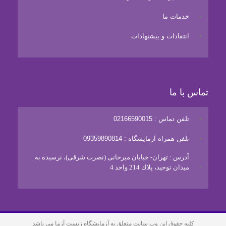
خدمات ما
انتقادات و پیشنهادات
تماس با ما
تلفن تماس : 02166590015
تلفن همراه آزمایشگاه : 09359890814
آدرس : تهران- خيابان ميرخانی (نصرت شرقی)، نرسيده به
ميدان توحيد، پلاك 214 واحد 4
کلیه حقوق این وب سایت متعلق به آزمایشگاه زیست آزما می باشد