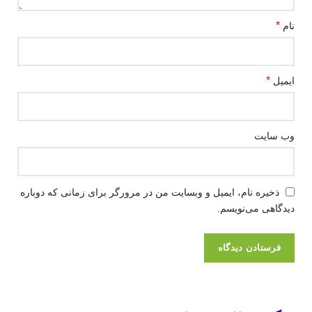
*
نام
*
ایمیل
وب‌ سایت
ذخیره نام، ایمیل و وبسایت من در مرورگر برای زمانی که دوباره
دیدگاهی می‌نویسم.
بیما
ری
کرون
بیما
پودر
فنیل
بیما
ا تا
سر
ری
روتا
کتون
ری
چند
علت
طان
هپاتی
پیرون