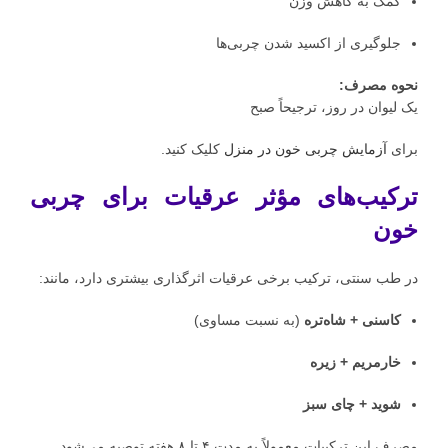
کمک به کاهش وزن
جلوگیری از اکسید شدن چربی‌ها
نحوه مصرف:
یک لیوان در روز، ترجیحاً صبح
برای
کلیک کنید.
آزمایش چربی خون در منزل
ترکیب‌های مؤثر عرقیات برای چربی
خون
در طب سنتی، ترکیب برخی عرقیات اثرگذاری بیشتری دارد، مانند:
کاسنی + شاه‌تره
(به نسبت مساوی)
خارمریم + زیره
شوید + چای سبز
مصرف این ترکیبات معمولاً به مدت ۴ تا ۸ هفته توصیه می‌شود.