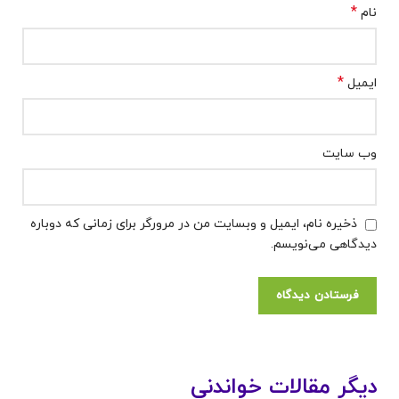
*
نام
*
ایمیل
وب‌ سایت
ذخیره نام، ایمیل و وبسایت من در مرورگر برای زمانی که دوباره
دیدگاهی می‌نویسم.
بیما
ری
بیما
فنی
کرون
ری
ل
بیما
ا تا
سرط
پودر
هپات
پیرو
کتون
ری
چند
علت
ان
روتار
یت
نی
وری
های
روز
دیگر مقالات خواندنی
تکرر
خون
ین و
با
در