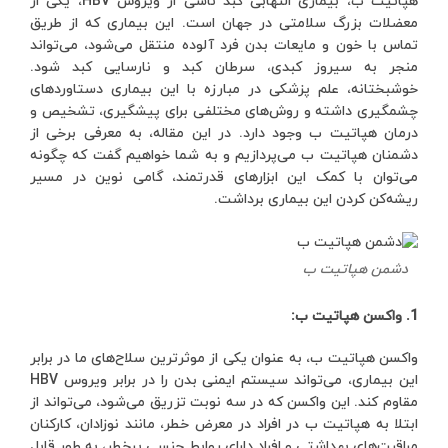
هپاتیت ب، بیماری التهابی کبد ناشی از ویروس HBV، یکی از
معضلات بزرگ سلامتی در جهان است. این بیماری که از طریق
تماس با خون و مایعات بدن فرد آلوده منتقل می‌شود، می‌تواند
منجر به سیروز کبدی، سرطان کبد و نارسایی کبد شود.
خوشبختانه، علم پزشکی در مبارزه با این بیماری دستاوردهای
چشمگیری داشته و روش‌های مختلفی برای پیشگیری، تشخیص و
درمان هپاتیت ب وجود دارد. در این مقاله، به معرفی برخی از
دشمنان هپاتیت ب می‌پردازیم و به شما خواهیم گفت که چگونه
می‌توان با کمک این ابزارهای قدرتمند، گامی نوین در مسیر
ریشه‌کن کردن این بیماری برداشت.
دشمن هپاتیت ب
1. واکسن هپاتیت ب:
واکسن هپاتیت ب، به عنوان یکی از موثرترین سلاح‌های ما در برابر
این بیماری، می‌تواند سیستم ایمنی بدن را در برابر ویروس HBV
مقاوم کند. این واکسن که در سه نوبت تزریق می‌شود، می‌تواند از
ابتلا به هپاتیت ب در افراد در معرض خطر، مانند نوزادان، کارکنان
مراقبت‌های بهداشتی و افراد دارای روابط جنسی پرخطر، به طور قابل