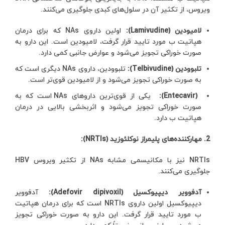
ویروس، از تکثیر آن در سلول‌های کبدی جلوگیری می‌کنند.
لامیودین (Lamivudine):
اولین داروی NAs که برای درمان
هپاتیت ب مورد تایید قرار گرفت، لامیودین است. این دارو به
صورت خوراکی تجویز می‌شود و عوارض جانبی کمی دارد.
تلبوودین (Telbivudine):
تلبوودین، داروی NAs دیگری است که
به صورت خوراکی تجویز می‌شود و از لامیودین قوی‌تر است.
(Entecavir):
یکی از قوی‌ترین داروهای NAs است که به
صورت خوراکی تجویز می‌شود و اثربخشی بالایی در درمان
هپاتیت ب دارد.
2. مهارکننده‌های پلیمراز نوکلئوزید (NRTIs):
NRTIs نیز با مکانیسمی مشابه NAs از تکثیر ویروس HBV
جلوگیری می‌کنند.
آدفوویر دیپیوکسیل (Adefovir dipivoxil):
آدفوویر
دیپیوکسیل اولین داروی NRTIs است که برای درمان هپاتیت
ب مورد تایید قرار گرفت. این دارو به صورت خوراکی تجویز