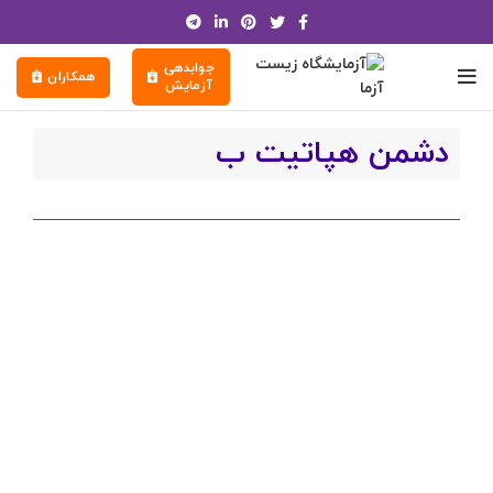
جوابدهی
همکاران
آزمایش
دشمن هپاتیت ب