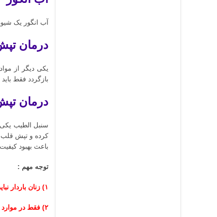
آب انگور یک شیوه
درمان تپش
یکی دیگر از موا
بازگردد فقط باید 
درمان تپش
سنبل الطیب یکی 
کرده و تپش قلب ر
باعث بهبود کیفیت
توجه مهم :
۱) زنان باردار نباید این گیاه را مصرف کنند.
۲) فقط در موارد تپش قلب خفیف، باید استفاده شود.