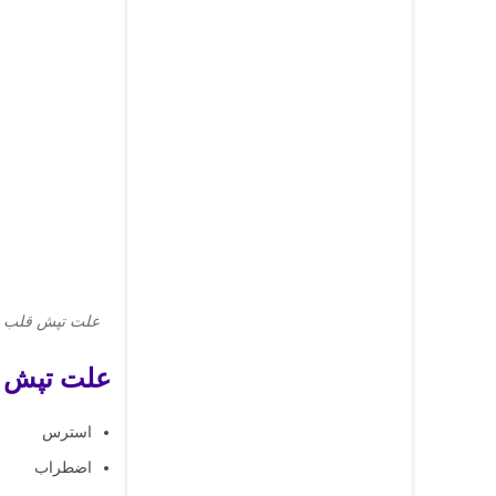
علت تپش قلب نا
علت تپش قل
استرس
اضطراب