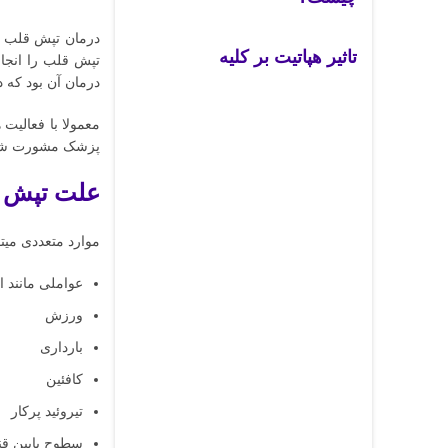
درمان تپش قلب به
تاثیر هپاتیت بر کلیه
تپش قلب را انجا
درمان آن بود که 
معمولا با فعالیت 
پزشک مشورت شو
علت تپش 
موارد متعددی میتو
عواملی مانند
ورزش
بارداری
کافئین
تیروئید پرکار
سطوح پایین قند