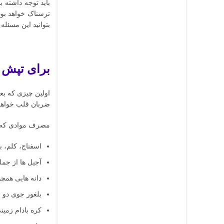
باید توجه داشته 
ترسناک خواهد بود
بتوانید این مسئله 
برای تپش 
اولین چیزی که بع
ضربان قلب خواهد 
مصرف موادی که د
اسفناج، کلم، ب
آجیل ها از جمل
دانه هایی همچو
بلغور جوی دو 
کره بادام زمین