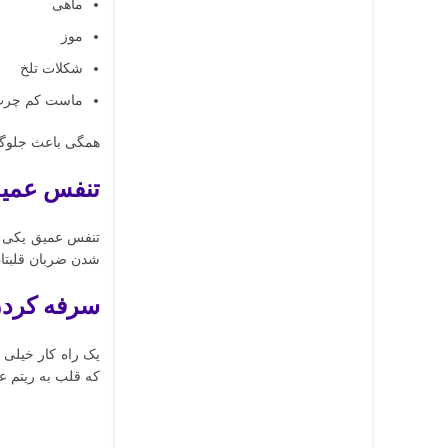
ماهی
موز
شکلات تلخ
ماست کم چر
همگی باعث جلوگیر
تنفس عمی
شدن ضربان قلبتان
سرفه کرد
یک راه کار خیلی 
که قلب به ریتم عا