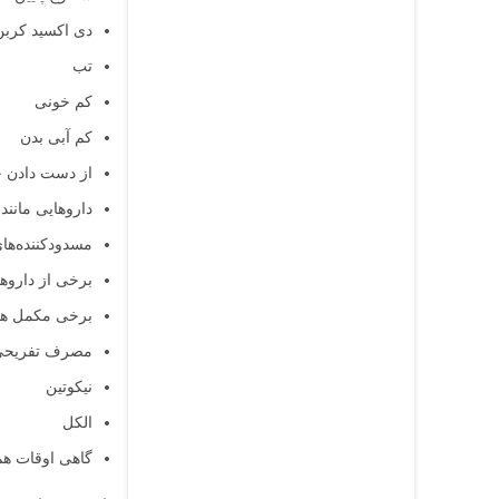
دی اکسید کربن
تب
کم خونی
کم آبی بدن
از دست دادن 
داروهایی مانند
مسدودکننده‌های
برخی از دارو
برخی مکمل های
مصرف تفریحی م
نیکوتین
الکل
گاهی اوقات ه