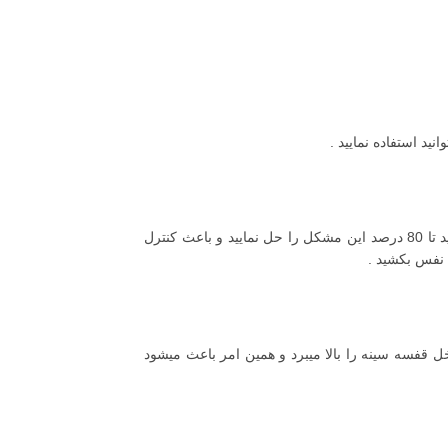
د استفاده نمایید .
تنفس عمیق یکی از موثر ترین راه های درمان تپش قلب محسوب میشود شما با این کار میتوانید تا 80 درصد این مشکل را حل نمایید و باعث کنترل
 نفس بکشید .
 قفسه سینه را بالا میبرد و همین امر باعث میشود