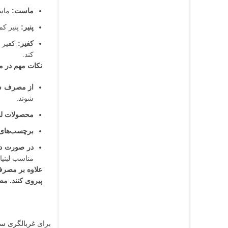
ماست:
ماست
پنیر:
پنیر کم
کفیر:
کفیر ن
کند.
نکات مهم در م
از مصرف شیر
شوند.
محصولات لبن
برچسب‌های ا
در صورت دا
مناسب لبنیا
علاوه بر مصرف 
پیروی کنند. م
برای
غربالگری سه