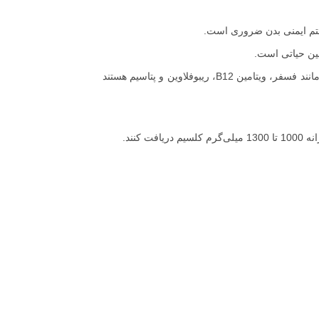
نین حیاتی است.
محصولات لبنی حاوی طیف وسیعی از ویتامین‌ها و مواد معدنی ضروری مانند فسفر، ویتامین B12، ریبوفلاوین و پتاسیم هستند