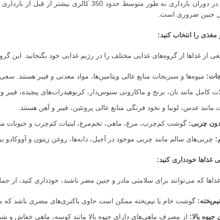
نیاز کالری روزانه در دوران بارداری به طور متوسط ​​حد
ل جنین ضروری است.
از غذاها از گروه‌های غذایی مختلف را در رژیم غذایی خود بگنجانید. این گروه
جات:
میوه‌ها و سبزیجات منابع عالی ویتامین‌ها، مواد معدنی و فیبر هستند. سعی ک
 کامل مانند نان، برنج و ماکارونی سبوس‌دار، کربوهیدرات‌های پیچیده، فیبر و ویتامین‌های گروه
مانند عدس، لوبیا و نخود فرنگی منابع عالی پروتئین، فیبر و آهن هستند.
بدون چربی:
گوشت کم‌چرب، مرغ، ماهی، تخم‌مرغ، لبنیات کم‌چرب و حبوبات مناب
:
چربی‌های سالم مانند چربی موجود در آجیل، دانه‌ها، روغن زیتون و آووکادو
ها که می‌توانند برای سلامتی مادر و جنین مضر باشند، خودداری کنید، از جمل
م‌پخته:
گوشت خام یا نیم‌پخته ممکن است حاوی باکتری‌های مضری باشد که م
جیوه بالا:
از مصرف ماهی‌های دارای جیوه بالا مانند کوسه، ماهی خفاش و شم