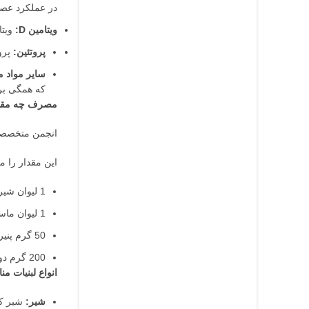
در عملکرد عصب
ویتامین D:
ویتامین D به جذب کلسیم کمک می‌کند و برای سل
پروتئین:
پروت
سایر مواد 
که همگی بر
مصرف چه مقدار
انجمن متخصصان زنان و زایمان آمریکا (ACOG) به زن
این مقدار را می‌توان با مصرف 3 تا 
1 لیوان شیر
1 لیوان ماست
50 گرم پنیر
200 گرم دوغ
انواع لبنیات م
شیر:
شیر کم