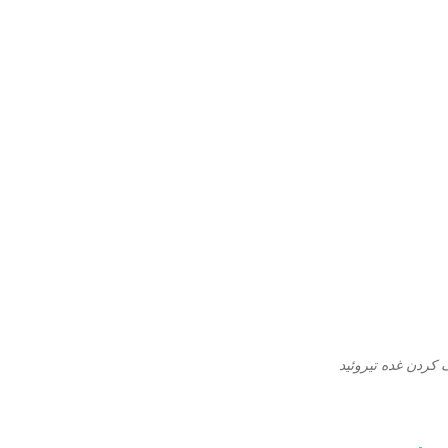
ردن غده تیروئید