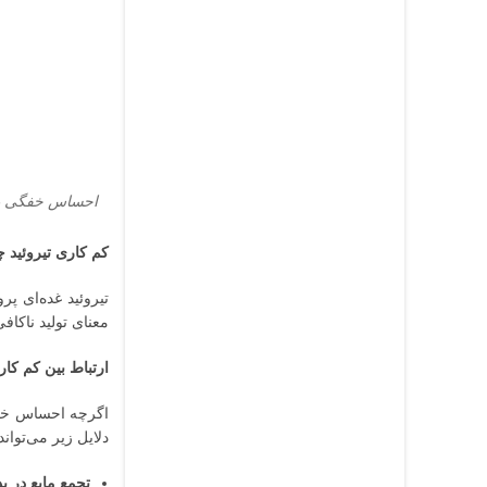
احساس خفگی در 
کم کاری تیروئید
تیروئید غده‌ای پ
معنای تولید ناکاف
ارتباط بین کم کا
اگرچه احساس خفگی
دلایل زیر می‌توان
تجمع مایع در ب