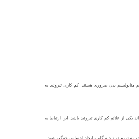
م متابولیسم بدن ضروری هستند. کم کاری تیروئید به
کی از علائم کم کاری تیروئید باشد. این ارتباط به
 به تورم در ناحیه گلو و ایجاد احساس خفگی شود.