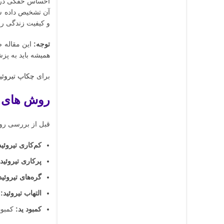
احساس خفگی در گل
آن تشخیص داده شو
و کیفیت زندگی را 
توجه:
این مقاله ص
همیشه باید به پز
برای
چکاپ تیروئی
روش های ک
قبل از بررسی روش
کم‌کاری تیروئید
پرکاری تیروئید:
گره‌های تیروئی
التهاب تیروئید:
ب
کمبود ید:
کمبود