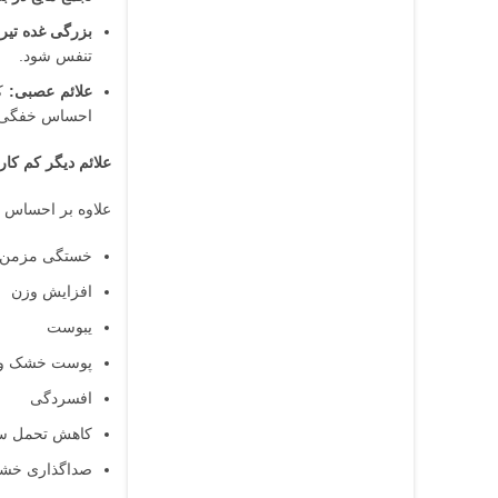
بزرگی غده تیرو
تنفس شود.
علائم عصبی:
کم
احساس خفگی ا
علائم دیگر کم کار
علاوه بر احساس خف
خستگی مزمن
افزایش وزن
یبوست
پوست خشک و م
افسردگی
کاهش تحمل س
صداگذاری خش