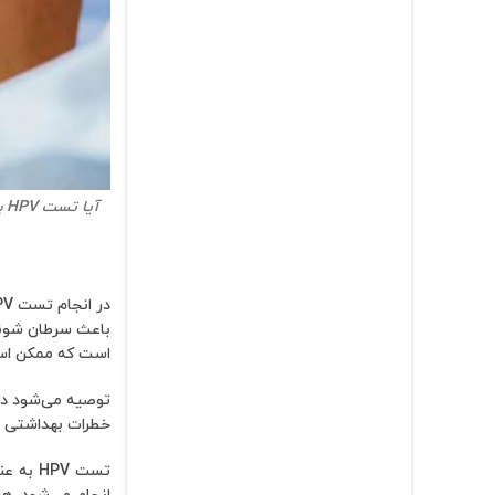
آیا تست HPV برای دختران امکان‌پذیر است؟
باعث سرطان شوند
است که ممکن است
توصیه می‌شود دخ
خطرات بهداشتی ش
تست PV