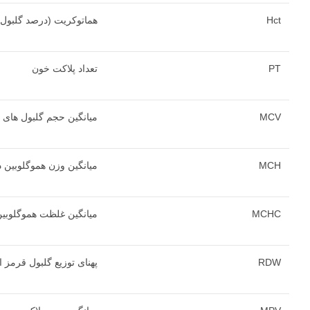
Hct
هماتوکریت (درصد گلبول
PT
تعداد پلاکت خون
MCV
میانگین حجم گلبول های 
MCH
میانگین وزن هموگلوبین 
MCHC
میانگین غلظت هموگلوبین
RDW
پهنای توزیع گلبول قرمز 