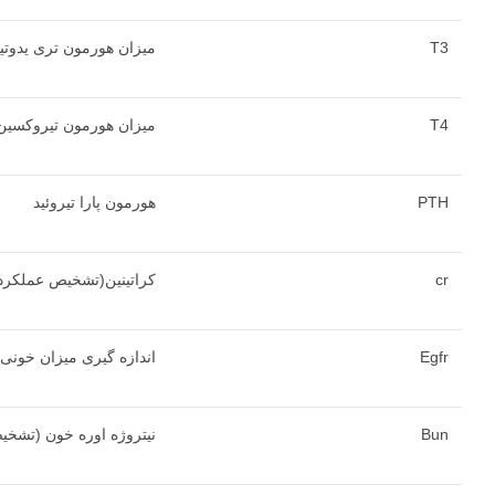
T3
میزان هورمون تری یدوتی
T4
میزان هورمون تیروکسین
PTH
هورمون پارا تیروئید
cr
کراتینین(تشخیص عملکرد
Egfr
اندازه گیری میزان خونی 
Bun
نیتروژه اوره خون (تشخی