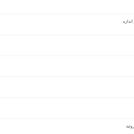
اندازه
وئید